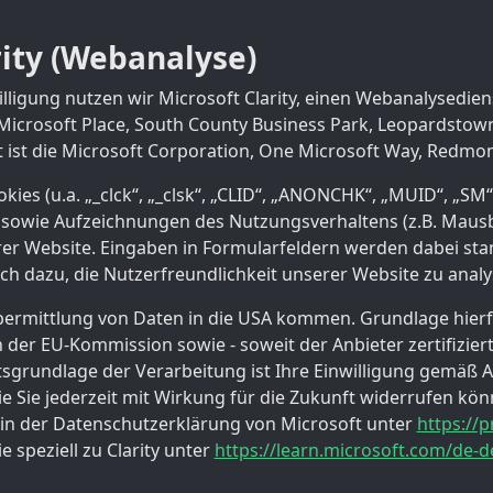
rity (Webanalyse)
lligung nutzen wir Microsoft Clarity, einen Webanalysedien
Microsoft Place, South County Business Park, Leopardstown
ft ist die Microsoft Corporation, One Microsoft Way, Redmo
okies (u.a. „_clck“, „_clsk“, „CLID“, „ANONCHK“, „MUID“, „SM“
sowie Aufzeichnungen des Nutzungsverhaltens (z.B. Maus
erer Website. Eingaben in Formularfeldern werden dabei st
ch dazu, die Nutzerfreundlichkeit unserer Website zu anal
bermittlung von Daten in die USA kommen. Grundlage hierf
der EU-Kommission sowie - soweit der Anbieter zertifiziert
grundlage der Verarbeitung ist Ihre Einwilligung gemäß Art
e Sie jederzeit mit Wirkung für die Zukunft widerrufen kön
 in der Datenschutzerklärung von Microsoft unter
https://p
 speziell zu Clarity unter
https://learn.microsoft.com/de-de