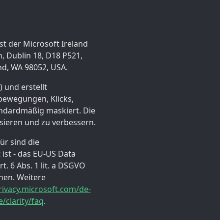
st der Microsoft Ireland
, Dublin 18, D18 P521,
nd, WA 98052, USA.
) und erstellt
bewegungen, Klicks,
andardmäßig maskiert. Die
ysieren und zu verbessern.
ür sind die
 ist - das EU-US Data
. 6 Abs. 1 lit. a DSGVO
nen. Weitere
rivacy.microsoft.com/de-
/clarity/faq
.