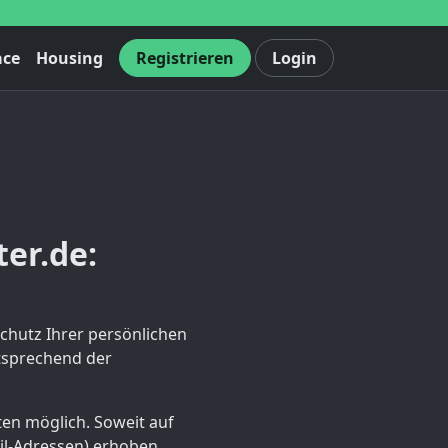
ace
Housing
Registrieren
Login
er.de:
Schutz Ihrer persönlichen
tsprechend der
en möglich. Soweit auf
il-Adressen) erhoben