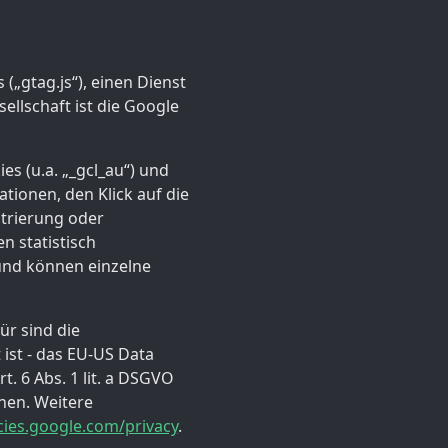
(„gtag.js“), einen Dienst
ellschaft ist die Google
s (u.a. „_gcl_au“) und
tionen, den Klick auf die
strierung oder
 statistisch
 und können einzelne
ür sind die
 ist - das EU-US Data
. 6 Abs. 1 lit. a DSGVO
nen. Weitere
icies.google.com/privacy
.