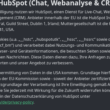
HubSpot (Chat, Webanalyse & C
illigung nutzen wir HubSpot, einen Dienst für Live-Chat, W
ent (CRM). Anbieter innerhalb der EU ist die HubSpot Ir
l, Guild Street, Dublin 1, Irland; Muttergesellschaft ist die 
41, USA.
kies (u.a. „__hstc“, „hubspotutk“, „__hssc“, „__hssrc“ sowie
__cf_bm“) und verarbeitet dabei Nutzungs- und Kommunikati
wser- und Geräteinformationen, die besuchten Seiten sowie
en Nachrichten. Diese Daten dienen dazu, Ihre Anfragen z
rten und unser Angebot zu verbessern.
bermittlung von Daten in die USA kommen. Grundlage hierf
der EU-Kommission sowie - soweit der Anbieter zertifiziert
grundlage der Verarbeitung ist Ihre Einwilligung gemäß Art
e Sie jederzeit mit Wirkung für die Zukunft widerrufen kön
 in der Datenschutzerklärung von HubSpot unter
/de/privacy-policy
.