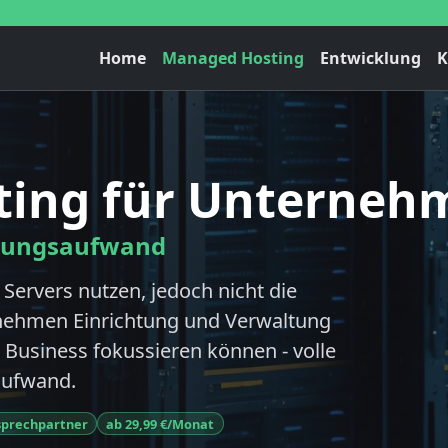
Home
Managed Hosting
Entwicklung
K
ing für Unterneh
ltungsaufwand
 Servers nutzen, jedoch nicht die
ehmen Einrichtung und Verwaltung
hr Business fokussieren können - volle
aufwand.
sprechpartner
ab 29,99 €/Monat