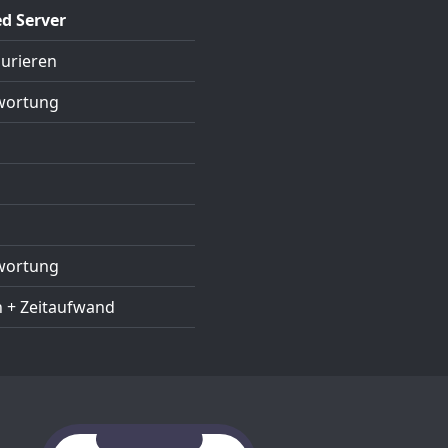
d Server
gurieren
wortung
wortung
 + Zeitaufwand